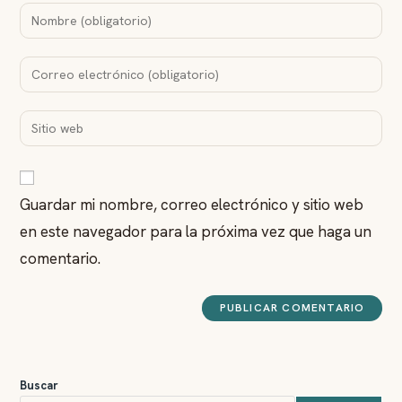
Introduce
tu
nombre
Introduce
o
tu
nombre
dirección
Introduce
de
de
la
usuario
correo
URL
para
para
de
comentar
comentar
Guardar mi nombre, correo electrónico y sitio web
tu
en este navegador para la próxima vez que haga un
web
(opcional)
comentario.
Buscar