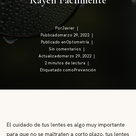
Rayen Fácilmente
Por
Javier
Publicado
marzo 29, 2022
Publicado en
Optometría
Sin comentarios
Actualizado
marzo 29, 2022
2 minutos de lectura
Etiquetado como
Prevención
El cuidado de tus lentes es algo muy importante
para que no se maltraten a corto plazo, tus lentes