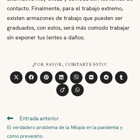
contacto. Finalmente, para el trabajo extremo,
existen armazones de trabajo que pueden ser
graduados, con estos, será más comodo trabajar
sin exponer tus lentes a daños.
COMPARTIR
¡POR FAVOR, COMPARTE ESTO!
ESTE
CONTENIDO
Abre
Abre
Abre
Abre
Abre
Abre
Abre
Abre
en
en
en
en
en
en
en
en
una
una
una
una
una
una
una
una
Abre
Abre
nueva
nueva
nueva
nueva
nueva
nueva
nueva
nueva
en
en
ventana
ventana
ventana
ventana
ventana
ventana
ventana
ventana
una
una
nueva
nueva
ventana
ventana
Entrada anterior
LEER
MÁS
El verdadero problema de la Miopía en la pandemia y
ARTÍCULOS
cómo prevenirlo.