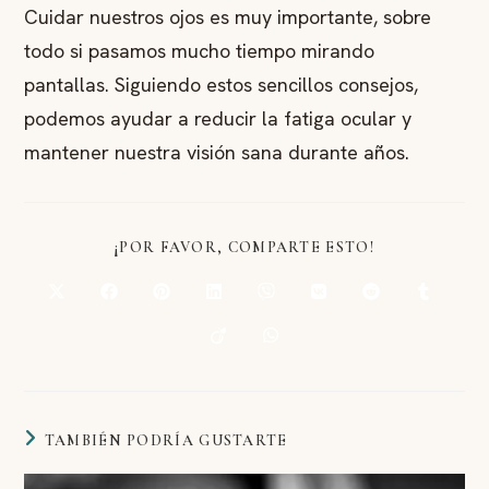
Cuidar nuestros ojos es muy importante, sobre
todo si pasamos mucho tiempo mirando
pantallas. Siguiendo estos sencillos consejos,
podemos ayudar a reducir la fatiga ocular y
mantener nuestra visión sana durante años.
COMPARTIR
¡POR FAVOR, COMPARTE ESTO!
ESTE
CONTENIDO
Abre
Abre
Abre
Abre
Abre
Abre
Abre
Abre
en
en
en
en
en
en
en
en
una
una
una
una
una
una
una
una
Abre
Abre
nueva
nueva
nueva
nueva
nueva
nueva
nueva
nueva
en
en
ventana
ventana
ventana
ventana
ventana
ventana
ventana
ventana
una
una
nueva
nueva
ventana
ventana
TAMBIÉN PODRÍA GUSTARTE