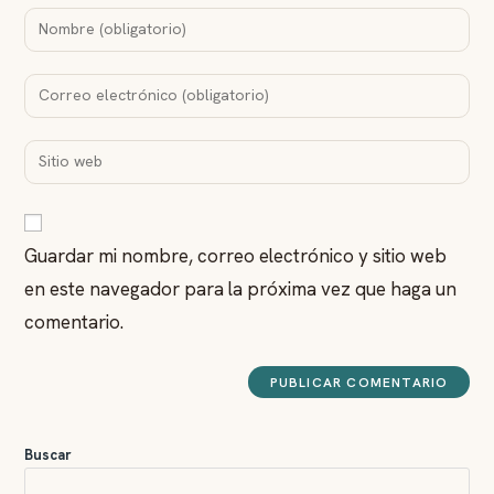
Introduce
tu
nombre
Introduce
o
tu
nombre
dirección
Introduce
de
de
la
usuario
correo
URL
para
para
de
comentar
comentar
Guardar mi nombre, correo electrónico y sitio web
tu
en este navegador para la próxima vez que haga un
web
(opcional)
comentario.
Buscar